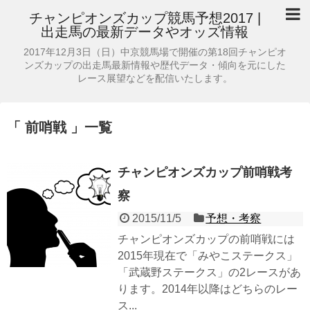
チャンピオンズカップ競馬予想2017 |
出走馬の最新データやオッズ情報
2017年12月3日（日）中京競馬場で開催の第18回チャンピオ
ンズカップの出走馬最新情報や歴代データ・傾向を元にした
レース展望などを配信いたします。
「 前哨戦 」一覧
チャンピオンズカップ前哨戦考
察
2015/11/5
予想・考察
チャンピオンズカップの前哨戦には
2015年現在で「みやこステークス」
「武蔵野ステークス」の2レースがあ
ります。2014年以降はどちらのレー
ス...