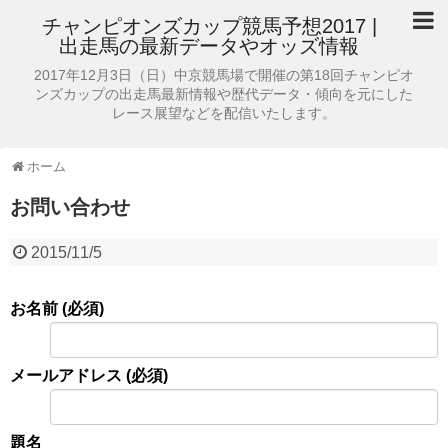
チャンピオンズカップ競馬予想2017 |
出走馬の最新データやオッズ情報
2017年12月3日（日）中京競馬場で開催の第18回チャンピオ
ンズカップの出走馬最新情報や歴代データ・傾向を元にした
レース展望などを配信いたします。
ホーム
お問い合わせ
2015/11/5
お名前 (必須)
メールアドレス (必須)
題名