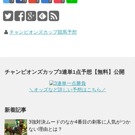
0
0
0
チャンピオンズカップ競馬予想
チャンピオンズカップ3連単1点予想【無料】公開
＼オッズなど詳しい予想はこちら／
新着記事
3強対決ムードのなか4番目の刺客に人気がつか
ない理由とは？